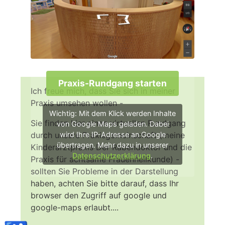
Praxis-Rundgang starten
Ich freue mich, dass Sie sich in meiner
Praxis umsehen wollen -
Wichtig: Mit dem Klick werden Inhalte
Sie finden hier einen virtuellen Rundgang
von Google Maps geladen. Dabei
durch unsere Praxisgemeinschaft (meine
wird Ihre IP-Adresse an Google
übertragen. Mehr dazu in unserer
Kinderarztpraxis Der Rabendoktor und die
Datenschutzerklärung
.
Praxis für achtsame Frauenheilkunde) -
sollten Sie Probleme in der Darstellung
haben, achten Sie bitte darauf, dass Ihr
browser den Zugriff auf google und
google-maps erlaubt....